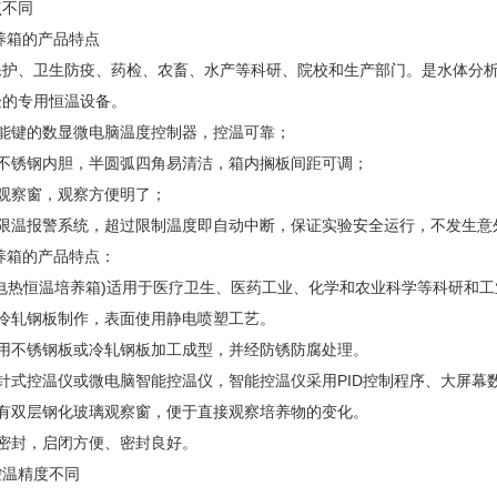
点不同
培养箱的产品特点
保护、卫生防疫、药检、农畜、水产等科研、院校和生产部门。是水体分析
验的专用恒温设备。
功能键的数显微电脑温度控制器，控温可靠；
面不锈钢内胆，半圆弧四角易清洁，箱内搁板间距可调；
观察窗，观察方便明了；
立限温报警系统，超过限制温度即自动中断，保证实验安全运行，不发生意
培养箱的产品特点：
(电热恒温培养箱)适用于医疗卫生、医药工业、化学和农业科学等科研和
用冷轧钢板制作，表面使用静电喷塑工艺。
采用不锈钢板或冷轧钢板加工成型，并经防锈防腐处理。
针式控温仪或微电脑智能控温仪，智能控温仪采用PID控制程序、大屏
设有双层钢化玻璃观察窗，便于直接观察培养物的变化。
条密封，启闭方便、密封良好。
控温精度不同