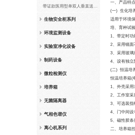
一、产品特
带证款医用型单双人垂直送风净化工作台（FD系列）
(一) 生化
生物安全柜系列
适用于环境
培、育种试
环境监测设备
1、带定时
2、采用镜
实验室净化设备
3、采用玻璃
制药设备
4、设有独
(二) 恒温
微粒检测仪
恒温培养箱
1、外壳采
培养箱
2、工作室
无菌隔离器
3、可选装指
4、门中间
气相色谱仪
5、磁性胶
离心机系列
二、培养箱