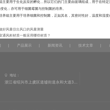
养箱主要用于生化反应的孵化，所以它们的门主要由玻璃组成，用于在特定
的变化；亦可用于细菌霉菌与控制菌的培养。
湿培养箱主要用于培养细菌和控制菌，正如其名，其密封性好，温度和湿度
做好风量仪出风口的风量测量
室通风柜材质一般采用哪些材质？
们
|
产品展示
|
新闻资讯
|
技术文章
|
地址：
浙江省绍兴市上虞区道墟街道永和大道3077号