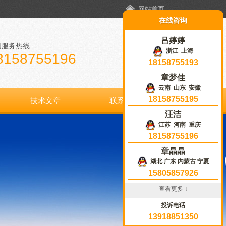
网站首页
在线咨询
吕婷婷
国服务热线
浙江 上海
8158755196
18158755193
章梦佳
云南 山东 安徽
18158755195
技术文章
联系我们
汪洁
江苏 河南 重庆
18158755196
章晶晶
湖北 广东 内蒙古 宁夏
15805857926
查看更多 ↓
投诉电话
13918851350