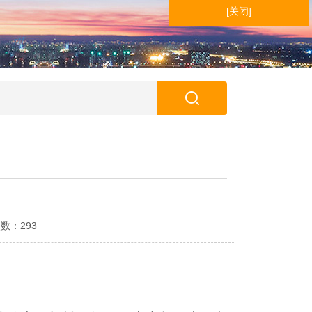
[关闭]
次数：293