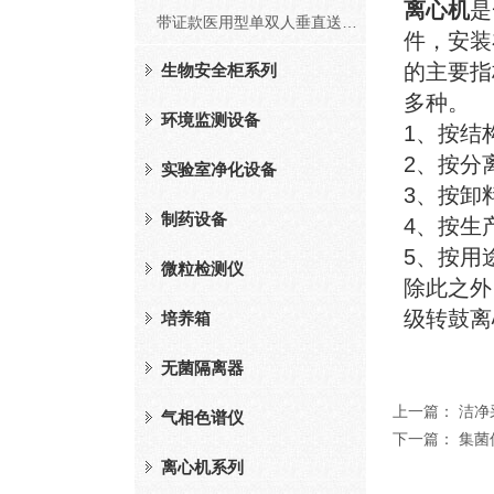
离心机
是
带证款医用型单双人垂直送风净化工作台（FD系列）
件，安装
的主要指
生物安全柜系列
多种。
环境监测设备
1、按结
2、按分
实验室净化设备
3、按卸
制药设备
4、按生
5、按用
微粒检测仪
除此之外
级转鼓离
培养箱
无菌隔离器
上一篇：
洁净
气相色谱仪
下一篇：
集菌
离心机系列