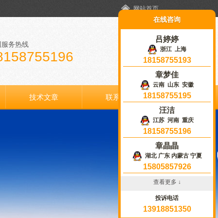
网站首页
在线咨询
吕婷婷
国服务热线
浙江 上海
8158755196
18158755193
章梦佳
云南 山东 安徽
18158755195
技术文章
联系我们
汪洁
江苏 河南 重庆
18158755196
章晶晶
湖北 广东 内蒙古 宁夏
15805857926
查看更多 ↓
投诉电话
13918851350